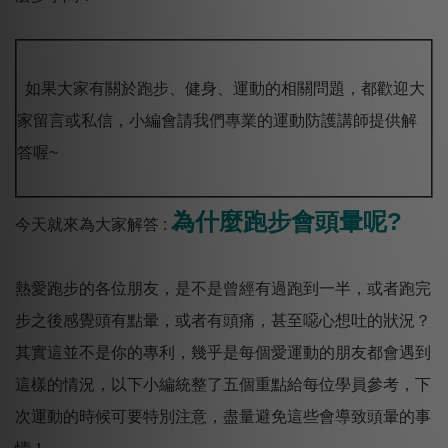
如果大家有關於跑步、健身、運動的相關問題，都歡迎大
家留言或私信，小編會請我們專業的運動防護講師提供解
答喔~
為什麼跑步會頭暈呢?
今天就來為大家解答 :
熱愛跑步的各位朋友，是不是曾經有過跑到一半，或者跑完
步之後感覺頭有點暈，或者有頭痛，甚至噁心想吐的狀況？
其實這並不是你的專利，幾乎是每個愛運動的朋友都會遇到
這樣的情況，以下小編統整了五個重點給每位學員參考，下
次運動的時候可要特別注意，盡量避免這些會導致頭暈的事