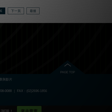
36
下一頁
最後
PAGE TOP
章與影片
08-0088 ｜ FAX：(02)2696-1856
азино официальный сайт
.
ателя в
казино водка
.
м отдачи средств.
абинет в
vodka bet
.
 доступ к личному кабинету.
，謝謝！
來去逛逛