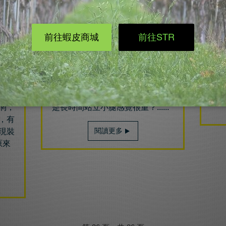
跑步
【3分鐘貼紮小教室】小腿不
肌
再千斤重
2016/05/25
運動人生
友，
你有沒有運動過後鐵腿的狀況？或
惘，
是長時間站立小腿感覺很重？......
，有
閱讀更多
現裝
原來