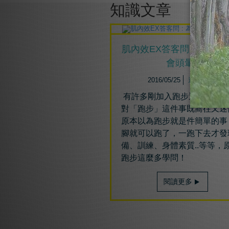
知識文章
肌內效EX答客問 : 為什麼
會頭暈?
2016/05/25
運動人生
有許多剛加入跑步運動的朋
對「跑步」這件事既嚮往又迷
原本以為跑步就是件簡單的事
腳就可以跑了，一跑下去才發
備、訓練、身體素質..等等，
跑步這麼多學問！
閱讀更多