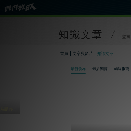
知識文章
豐富
首頁
文章與影片
知識文章
最新發布
最多瀏覽
精選推薦
過年打麻將 4貼紮讓你HOLD到三天三夜