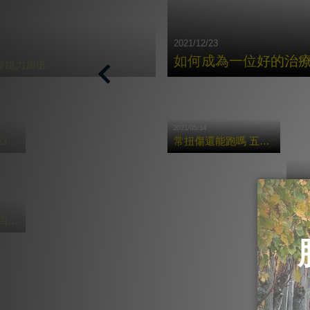
2021/12/23
如何成為⼀位好的治
彈跳力加倍
Previous
2021/05/14
按摩槍X症候群!3種常見痠痛的肌肉舒緩法!
常扭傷還能跑嗎 五招腳踝保養術讓你享受奔馳快感
2021/
按摩槍多好用?四大重點告訴你運動前後該怎麼用!
三
更多貼紮教學