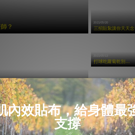
2021/05/20
療師？
三招貼紮讓你天天念書
2021/05/13
打球吃蘿蔔乾別硬撐 三招貼紮避免二度傷害
05/14
2021/05/12
貼紮打造神射手 丟出中場三分球
打造一雙金剛手 每局Strike沒問題