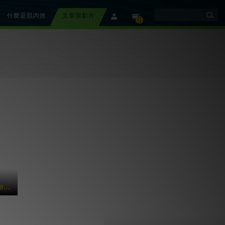
什麼是肌內效
文章與影片
member
cart
0
【美國團隊介紹】 Rebound Athletic 運動復健訓練中心