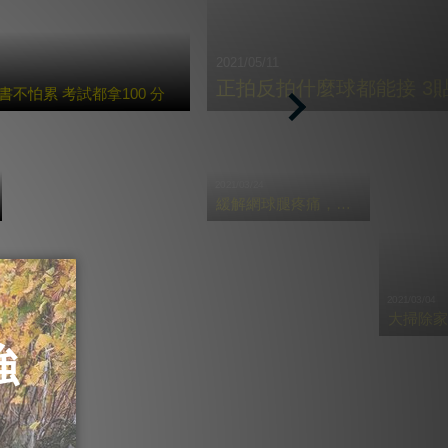
2021/05/11
正拍反拍什麼球都能接 3
不怕累 考試都拿100 分
Next
2021/03/24
緩解網球腿疼痛，必學三招貼紮
2021/03/04
大掃除家