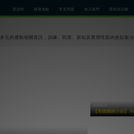
買課程
購買地點
常見問題
加入我們
課程與活動
總覽
關於肌內效課程
關於肌內效活動
知識文章
貼紮教學影片
多元的運動相關資訊，訓練、防護、新知及實用性肌內效貼紮法
2021/05/26