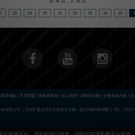
第 36 頁，共 36 頁
7
28
29
30
31
32
33
34
35
購買地點
常見問題
隱私權宣告
加入我們
課程與活動
什麼是肌內效
文
旺達科技有限公司
22102 新北市汐止區新台五路一段110號A棟18樓
TEL：(02)77
Choose
Online Pharmacy without prescription
today.
The best drugs for sports at
https://worldhgh.best/
. Choose what you like.
ую регистрацию и забрать свой приветственный бонус, посетив
водка к
нт сертифицированных слотов и настольных игр ждет каждого пользов
1xbet türkiye
kullanıcılarına özel bonuslar ve promosyonlar sunar.
ино водка
предлагает лицензионные игровые автоматы с высоким уровне
олнения баланса и моментального вывода средств используйте личный к
окирован, актуальное
водка казино зеркало
поможет быстро восстановить
Играй в
вавада
и получай бонусы за каждый спин прямо сейчас!
電子商務平台、課程和商品銷售，請到STR運動癒平台購買