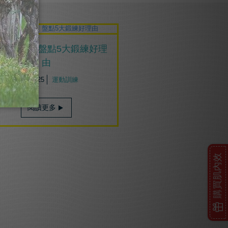
力好給力 ! 盤點5大鍛練好理
由
2016/05/25
運動訓練
閱讀更多
購買肌內效