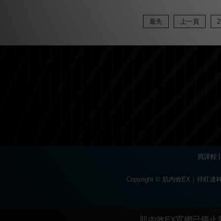
最先
上一頁
2
買課程
Copyright © 肌內效EX｜祥
Вы можете пройти быстр
Огромный ассортиме
Современное
каз
Для быстрого поп
Если основной ресурс забл
The
popular
game
肌內效EX官網已停止