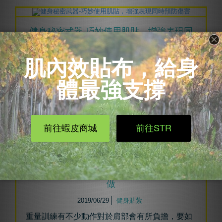
健身秘密武器-巧妙使用肌貼，增強表現同
時預防傷害
2019/07/02
健身貼紮
健身後感到痠痛、疲勞，會不會影響隔日運動的
心情呢？健身貼紮能夠減輕...
閱讀更多
健身教練常見的運動傷害-肩關節問題這樣
做
2019/06/29
健身貼紮
重量訓練有不少動作對於肩部會有所負擔，要如