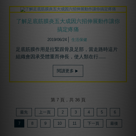
了解足底筋膜炎五大成因六招伸展動作讓你
搞定疼痛
2019/06/24
生活保健
足底筋膜作用是拉緊跟骨及足部，當走路時這片
組織會因承受體重而伸長，使人類在行......
閱讀更多
第 7 頁，共 36 頁
最先
上一頁
2
3
4
5
6
7
8
9
10
11
下一頁
最後