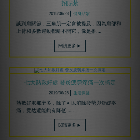
招貼紮
2019/06/28
健身貼紮
談到肩關節，三角肌一定會被提及，因為肩部和
上臂和多數運動都離不開它，像是推....
閱讀更多
七大熱敷好處 發炎疲勞疼痛一次搞定
2019/06/28
生活保健
熱敷好處那麼多，除了可以消除疲勞與舒緩疼
痛，竟然還能夠有降低......
閱讀更多