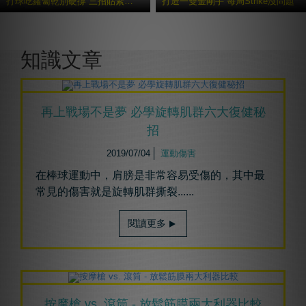
打球吃蘿蔔乾別硬撐 三招貼紮避免二度傷害
打造一雙金剛手 每局Strike沒問題
更多貼紮教學
知識文章
再上戰場不是夢 必學旋轉肌群六大復健秘
招
2019/07/04
運動傷害
在棒球運動中，肩膀是非常容易受傷的，
其中最
常見的傷害就是旋轉肌群撕裂......
閱讀更多
按摩槍 vs. 滾筒 - 放鬆筋膜兩大利器比較