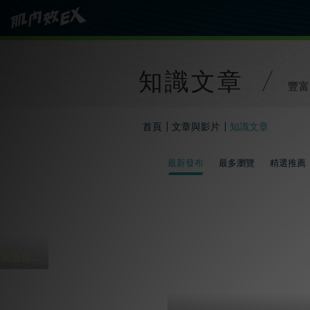
知識文章
豐富
首頁
文章與影片
知識文章
最新發布
最多瀏覽
精選推薦
過年打麻將 4貼紮讓你HOLD到三天三夜