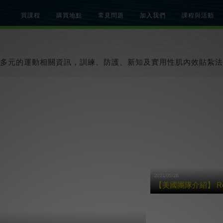
買課程
購買地點
常見問題
加入我們
課程與活動
總覽
關於肌內效課程
關於肌內效活動
知識文章
貼紮教學影片
多元的運動相關資訊，訓練、防護、新知及實用性肌內效貼紮法
2021/05/26