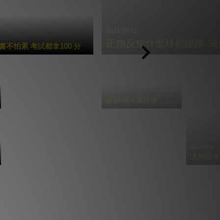
2021/05/11
正拍反拍什麼球都能接 3
不怕累 考試都拿100 分
Next
2021/03/24
緩解網球腿疼痛，必學三招貼紮
2021/03/04
大掃除家