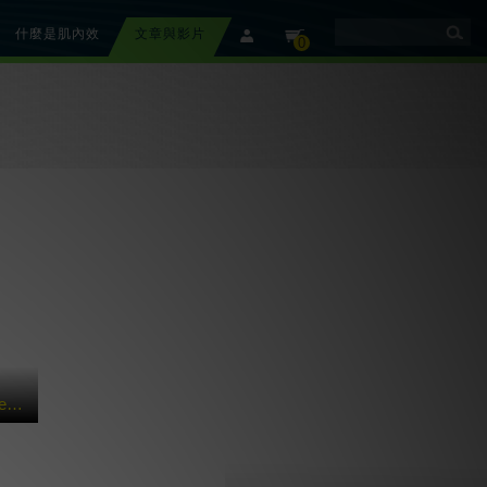
什麼是肌內效
文章與影片
member
cart
0
【美國團隊介紹】 Rebound Athletic 運動復健訓練中心