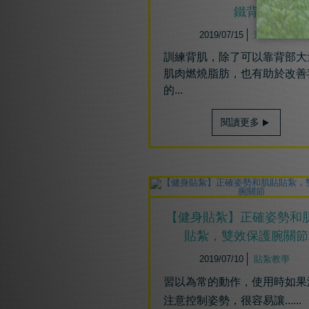
鐵背
2019/07/15
運動訓練
訓練背肌，除了可以靠背部大
肌肉燃燒脂肪，也有助於改善
的...
閱讀更多
【健身貼紮】正確姿勢和
貼紮，雙效保護腕關節
2019/07/10
貼紮教學
習以為常的動作，使用時如果
注意控制姿勢，很容易讓
......