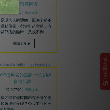
鬆解決背痛困擾
2019/07/15
生活保健
痛是現代人的通病，因為姿勢不
、運動傷害，都會引起背痛，有
背部痛的臨時，又找不到.....
閱讀更多
購買肌內效
大CP值爆表的重訓 一次訓練
多種肌群
2019/07/09
運動訓練
怎樣才能在短時間內讓全身的線
看起來很健美呢？今天要介紹三
P值超高...