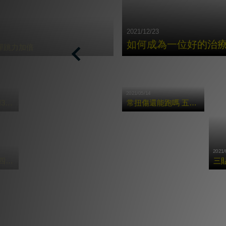
2021/12/23
如何成為⼀位好的治
彈跳力加倍
Previous
2021/05/14
按摩槍X症候群!3種常見痠痛的肌肉舒緩法!
常扭傷還能跑嗎 五招腳踝保養術讓你享受奔馳快感
2021/
按摩槍多好用?四大重點告訴你運動前後該怎麼用!
三
更多貼紮教學