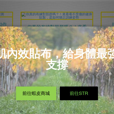
動作
你真的有練對肌群嗎？！來看
看不受傷的健身貼紮，是如何
矯正訓練姿勢
肌內
想要
開
2019/08/20
健身貼紮
人，
『加
近年來健身風氣日漸盛行，為了預
身難
防練出傷害，正確的觀念及姿勢便
而我
十分重要......
能碰
閱讀更多
完美
在