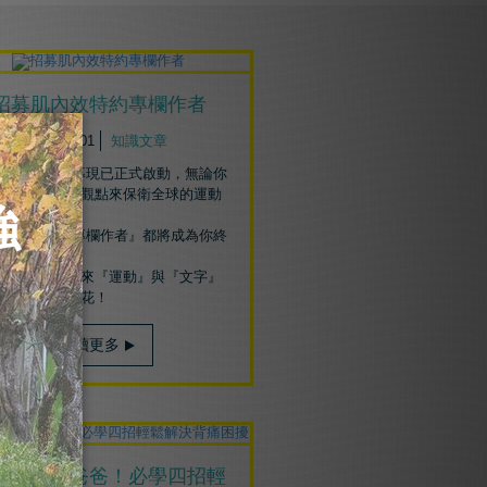
招募肌內效特約專欄作者
2019/08/01
知識文章
效EX作者招募現已正式啟動，無論你
怎樣用自己的觀點來保衛全球的運動
入肌內效EX專欄作者』都將成為你終
忘的經歷！
們也期待在未來『運動』與『文字』
撞出更多的火花！
閱讀更多
背後支持爸爸！必學四招輕