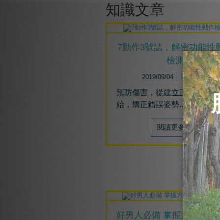
知識文章
7動作3號誌，解密功能性
檢測
2019/09/04
運動訓練
預防傷害，從建立正確的觀念
始，矯正錯誤姿勢......
閱讀更多
好男人必備 掌握六式打造