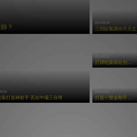
2021/05/20
療師？
三招貼紮讓你天天念書
2021/05/13
打球吃蘿蔔乾別硬撐 三招貼紮避免二度傷害
05/14
2021/05/12
貼紮打造神射手 丟出中場三分球
打造一雙金剛手 每局Strike沒問題