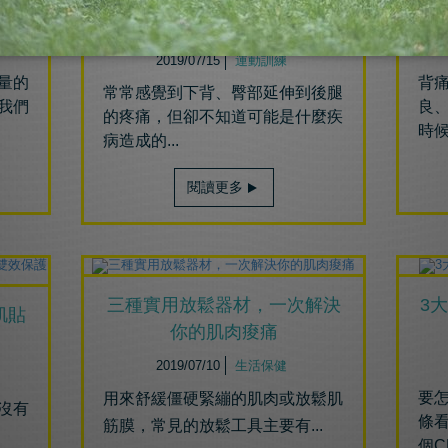
自主訓練必讀！3大規劃步
驟，有感提升運動成效
2019/07/15
運動訓練
量的
背
常常感覺到下背、臀部延伸到後腿
我們
良
的疼痛，但卻不知道可能是什麼疾
時候
病造成的...
閱讀更多
三種實用放鬆器材，一次解決
3
肌貼
你的肌肉痠痛
2019/07/10
生活保健
要
用來舒緩僵硬緊繃的肌肉或放鬆肌
沒有
條
筋膜，
常見的放鬆工具主要有...
個C