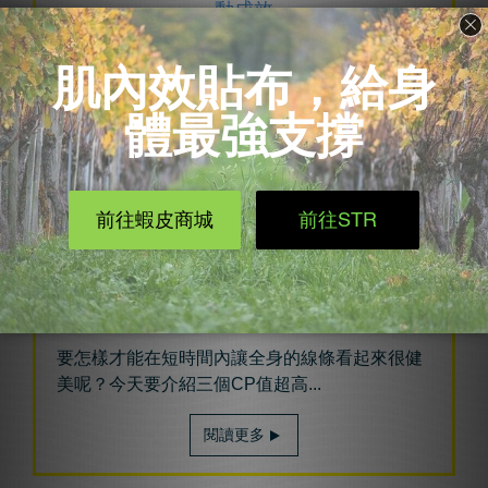
動成效
2019/07/15
運動訓練
常常感覺到下背、臀部延伸到後腿的疼痛，但卻
不知道可能是什麼疾病造成的...
閱讀更多
3大CP值爆表的重訓 一次訓練多種肌群
2019/07/09
運動訓練
要怎樣才能在短時間內讓全身的線條看起來很健
美呢？今天要介紹三個CP值超高...
閱讀更多