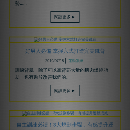
勢......
閱讀更多
好男人必備 掌握六式打造完美鐵背
2019/07/15
運動訓練
訓練背肌，除了可以靠背部大量的肌肉燃燒脂
肪，也有助於改善我們的...
閱讀更多
自主訓練必讀！3大規劃步驟，有感提升運