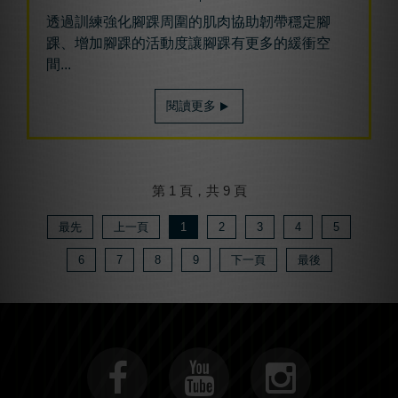
透過訓練強化腳踝周圍的肌肉協助韌帶穩定腳
踝、增加腳踝的活動度讓腳踝有更多的緩衝空
間...
閱讀更多
第 1 頁，共 9 頁
最先
上一頁
1
2
3
4
5
6
7
8
9
下一頁
最後