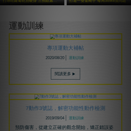
打球吃蘿蔔乾別硬撐 三招貼紮避免二度傷害
打造一雙金剛手 每局Strike沒問題
更多貼紮教學
運動訓練
專項運動大補帖
2020/08/20
運動訓練
閱讀更多
7動作3號誌，解密功能性動作檢測
2019/09/04
運動訓練
預防傷害，從建立正確的觀念開始，矯正錯誤姿