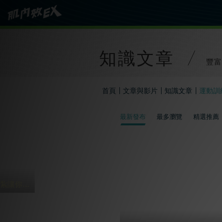
知識文章
豐富
首頁
文章與影片
知識文章
運動訓
最新發布
最多瀏覽
精選推薦
過年打麻將 4貼紮讓你HOLD到三天三夜