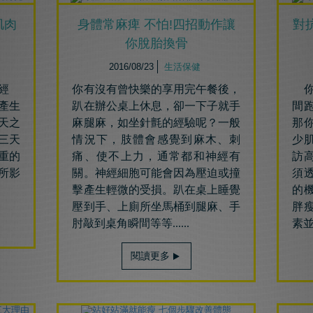
肌肉
身體常麻痺 不怕!四招動作讓
對
你脫胎換骨
2016/08/23
生活保健
經
你有沒有曾快樂的享用完午餐後，
你
產生
趴在辦公桌上休息，卻一下子就手
間
天之
麻腿麻，如坐針氈的經驗呢？一般
那
三天
情況下，肢體會感覺到麻木、刺
少
重的
痛、使不上力，通常都和神經有
訪
所影
關。
神經細胞可能會因為壓迫或撞
須
擊產生輕微的受損。趴在桌上睡覺
的
壓到手、上廁所坐馬桶到腿麻
、手
胖
肘敲到桌角瞬間等等......
素
閱讀更多