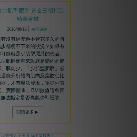
抗少肌型肥胖 黃金三招打造
精實身材
2016/08/18
生活保健
有沒有經歷過不管花多久的時
跑步都瘦不下來的狀況
？如果有
你可能就是少肌型肥胖的患者。
肌型肥胖簡單來說就是體內的脂
高、肌肉少。
「少肌型肥胖」必
透過能分析體內肌肉及脂肪佔比
機器，才有辦法發現，單從外表
瘦、實際體重、
BMI
數值這些因
並無法斷定是否為肌少型肥胖
。
閱讀更多