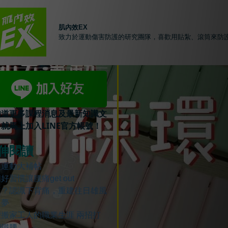
肌內效EX
致力於運動傷害防護的研究團隊，喜歡用貼紮、滾筒來防
知道更多課程消息及最新知識文
就馬上加入LINE官方帳號！
伸閱讀
項運動大補帖
好習慣讓腰痛get out
痠？認識下背痛，重建往日雄風
是夢
續搬家工人的職業生涯 兩招打
鋼鐵腰