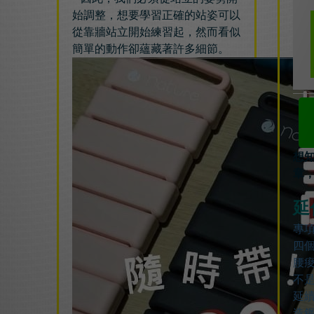
始調整，想要學習正確的站姿可以
從靠牆站立開始練習起，然而看似
簡單的動作卻蘊藏著許多細節。
想
章，
延
專
四個
腰
不
延
造