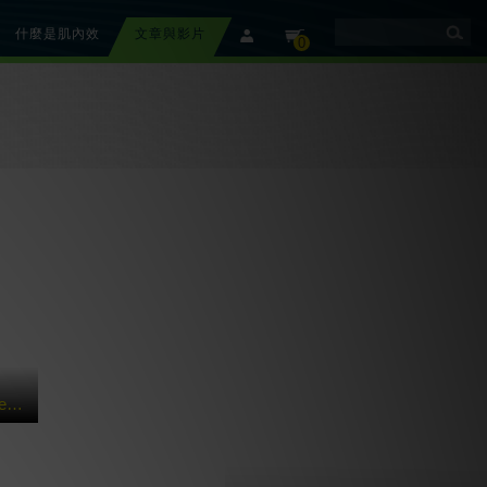
什麼是肌內效
文章與影片
member
cart
0
【美國團隊介紹】 Rebound Athletic 運動復健訓練中心