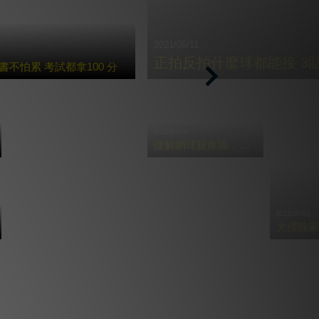
2021/05/11
正拍反拍什麼球都能接 3
不怕累 考試都拿100 分
Next
2021/03/24
緩解網球腿疼痛，必學三招貼紮
2021/03/04
大掃除家