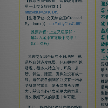
【低頭族肩頸痠痛、彎腰駝背的剋
避
星—上交叉症候群！】
③
http://bit.ly/2asCDtS
不
【生活保健─交叉綜合症(Crossed
④
Syndrome)】
http://bit.ly/2asCd6P
基
推薦課程 : 上交叉症候群：
⑤
解決方案原來這麼不簡單！ ​
(線上課程)
旋
⑥
其實交叉綜合症並不難理解，就
上
是駝背與過度翹臀。
仔細觀察可以
要
發現，很多人站立時，耳朵、肩
最大
膀、骨盆、膝蓋、腳踝並沒有成一
要
線。這代表各個關節並沒有平均承
椎
受身體的重量，隨著彎曲角度增
還
大，關節也必須負載更大的力量，
重
長久累績下來的損害非常可觀。
效
撐身
因此，我們必須從站立的姿勢開