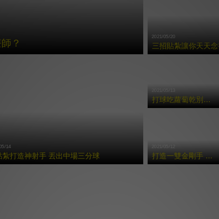
2021/05/20
療師？
三招貼紮讓你天天念書
2021/05/13
打球吃蘿蔔乾別硬撐 三招貼紮避免二度傷害
05/14
2021/05/12
貼紮打造神射手 丟出中場三分球
打造一雙金剛手 每局Strike沒問題