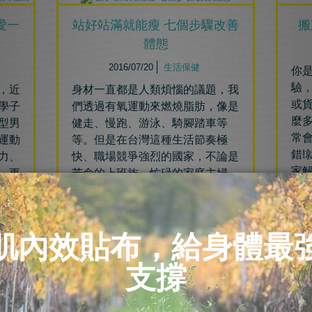
愛一
站好站滿就能瘦 七個步驟改善
搬
體態
2016/07/20
生活保健
你
驗
，近
身材一直都是人類煩惱的議題，我
或
學子
們透過有氧運動來燃燒脂肪，像是
麼
型男
健走、慢跑、游泳、騎腳踏車等
常會
運動
等。但是在台灣這種生活節奏極
錯
力、
快、職場競爭強烈的國家，不論是
家
，更
苦命的上班族、忙碌的家庭主婦、
抬重
被課業壓力壓得喘不過氣的學生，
在
要抽出空閒時間固定運動簡直跟拔
都
獅子的鬃毛一樣困難。
特
你必讀本文的三大理由 :
重
第
1.了解什麼是站好
腰
2.
了解如何改善自己的站姿
為
3.
了解正確的站姿如何改善交