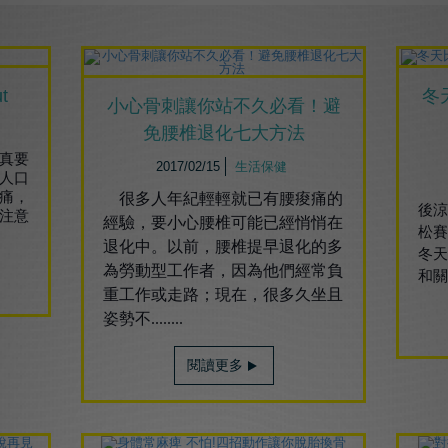
t
冬
小心骨刺讓你站不久必看！避
免腰椎退化七大方法
真要
2017/02/15
生活保健
人口
有
痛，
很多人年紀輕輕就已有腰痠痛的
後
注意
經驗，要小心腰椎可能已經悄悄在
松
退化中。以前，腰椎提早退化的多
冬
為勞動型工作者，因為他們經常負
和關
重工作或走路；現在，很多久坐且
姿勢不........
閱讀更多