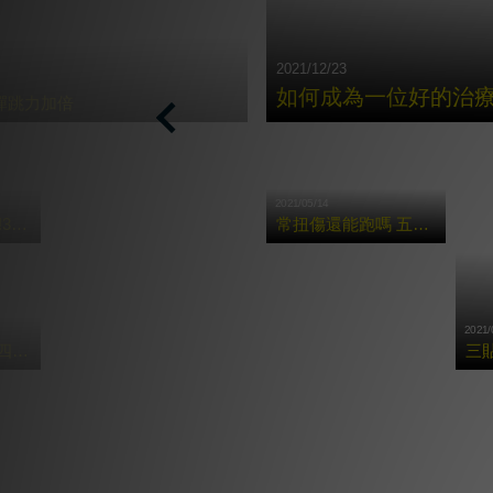
2021/12/23
如何成為⼀位好的治
彈跳力加倍
Previous
2021/05/14
按摩槍X症候群!3種常見痠痛的肌肉舒緩法!
常扭傷還能跑嗎 五招腳踝保養術讓你享受奔馳快感
2021/
按摩槍多好用?四大重點告訴你運動前後該怎麼用!
三
更多貼紮教學