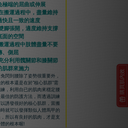
免極端的屈曲或伸展
 在搬運過程中，盡量維持
過快且一致的速度
 雙腳張開，適度維持支撐
底面的空間
 搬運過程中肢體盡量不要
轉、側屈
 充分利用髖關節和膝關節
的肌群來施力
購買肌內效
避免閃到腰除了姿勢很重要外，
的根本還是在於”核心肌群”需
訓練，利用自已的肌肉來穩定腰
是最佳的防護方法，而透過訓練
可以誘發很好的核心肌群，當搬
物時就可以發揮類似人體馬甲的
果，所以有良好的肌肉，才是支
體的根本喔!