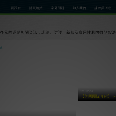
買課程
購買地點
常見問題
加入我們
課程與活動
總覽
關於肌內效課程
關於肌內效活動
知識文章
貼紮教學影片
多元的運動相關資訊，訓練、防護、新知及實用性肌內效貼紮法
練
2021/05/26