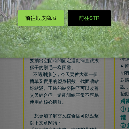
甚
叉綜合症及核心肌群
常見
身材一直都是人類煩惱的議題，
每
我們透過有氧運動來燃燒脂肪，像
慣
是健走、慢跑、游泳、騎腳踏車等
蹲
等。但是在台灣這種生活節奏極
● 
快、職場競爭強烈的國家，不論是
而
苦命的上班族、忙碌的家庭主婦、
會
被課業壓力壓得喘不過氣的學生，
搬
要抽出空閒時間固定運動簡直跟拔
● 
獅子的鬃毛一樣困難。
能
不過別擔心，今天要教大家一個
對
簡單又實用的塑身招數：找面牆站
說
好站滿。正確的站姿除了可以改善
抬
交叉綜合症，還能訓練平常不容易
蹲
使用的核心肌群。
①
想更加了解交叉綜合症可以點擊
體
以下文章閱讀：
②