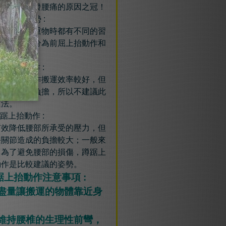
至被列為引發腰痛的原因之冠！
的搬運姿勢 :
個人在搬運重物時都有不同的習
，但大致可分為前屈上抬動作和
踞上抬動
作。
前屈上抬動作 :
前屈上抬動作搬運效率較好，但
增加腰部的負擔，所以不建議此
運法。
蹲踞上抬動作 :
有效降低腰部所承受的壓力，但
膝關節造成的負擔較大；一般來
，為了避免腰部的損傷，蹲踞上
動作是比較建議的姿勢。
踞上抬動作注意事項 :
 盡量讓搬運的物體靠近身
 維持腰椎的生理性前彎，