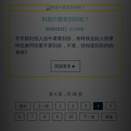
到底什麼是刮痧呢？
2019/12/13
生活保健
常常聽到別人說中暑要刮痧，有時候去給人按摩
時也會問你要不要刮痧，不過，你知道刮痧的由
來嗎?
閱讀更多
第 4 頁，共 36 頁
最先
上一頁
1
2
3
4
5
6
7
8
9
10
下一頁
最後