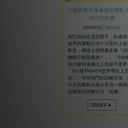
比慢跑更不傷膝蓋的運動 
的六大好處
2016/08/16
運動訓練
在忙碌的生活型態下，快速簡
效率的運動方式十分受到上班
歡迎，網路上標榜著各種「
10
鐘噴汗燃脂瘦身！」、「
6
分
肌訓練快速練出人魚線不是夢
「
8
分鐘
TABATA
型男帶你上
堂！」等等熱門的訓練方法。
今天也要和大家分享另一個有
且簡單的訓練方法「跳繩」。
閱讀更多