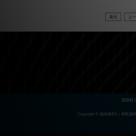
最先
上一
買課程
Copyright © 肌內效EX｜祥
Вы можете пройти быстр
Огромный ассортиме
Современное
каз
Для быстрого поп
Если основной ресурс забл
The
popular
game