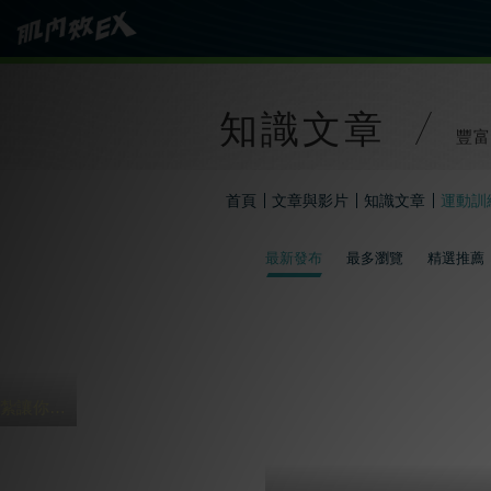
知識文章
豐富
首頁
文章與影片
知識文章
運動訓
最新發布
最多瀏覽
精選推薦
過年打麻將 4貼紮讓你HOLD到三天三夜