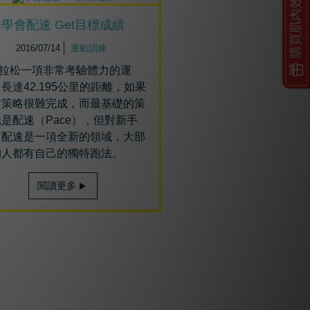
購買肌內效
學會配速 Get目標成績
2016/07/14
運動訓練
拉松一項非常考驗體力的運
長達42.195公里的距離，如果
有策略很難完成，而最基礎的策
是配速（Pace），但對新手
言配速是一項全新的領域，大部
的人都有自己的獨特跑法。
閱讀更多