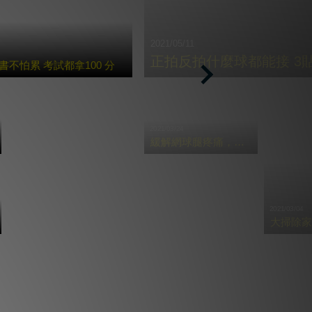
2021/05/11
正拍反拍什麼球都能接 3
不怕累 考試都拿100 分
Next
2021/03/24
緩解網球腿疼痛，必學三招貼紮
2021/03/04
大掃除家