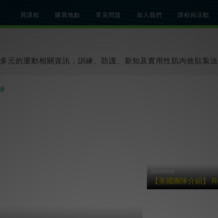
買課程
購買地點
常見問題
加入我們
課程與活動
總覽
關於肌內效課程
關於肌內效活動
知識文章
貼紮教學影片
多元的運動相關資訊，訓練、防護、新知及實用性肌內效貼紮法
練
2021/05/26