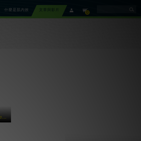
什麼是肌內效
文章與影片
member
cart
0
【美國團隊介紹】 Rebound Athletic 運動復健訓練中心