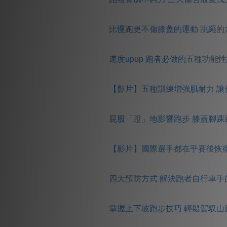
比慢跑更不傷膝蓋的運動 跳繩的
速度upup 跑者必做的五種功能
【影片】五種訓練增強肌耐力 讓
屁股「蹬」地影響跑步 膝蓋腳踝
【影片】國際選手都在乎賽後恢復
四大預防方式 解決跑者自行車手
掌握上下坡跑步技巧 輕鬆駕馭山